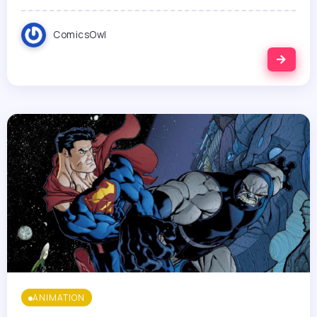
ComicsOwl
ANIMATION