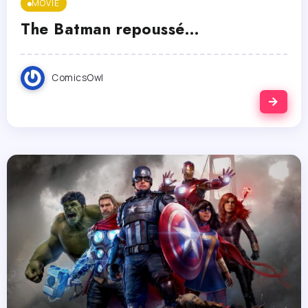
MOVIE
The Batman repoussé…
ComicsOwl