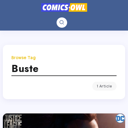
Browse Tag
Buste
1 Article