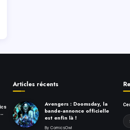
Articles récents
Re
Avengers : Doomsday, la
Cer
ics
bande-annonce officielle
..
est enfin là !
By
ComicsOwl