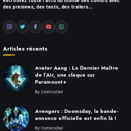
Retrouvez toute l'actu du monde des comics avec
des preniews, des tests, des trailers...
Articles récents
Avatar Aang : Le Dernier Maître
de l’Air, une claque sur
Paramount+
By
ComicsOwl
Avengers : Doomsday, la bande-
annonce officielle est enfin là !
By
ComicsOwl