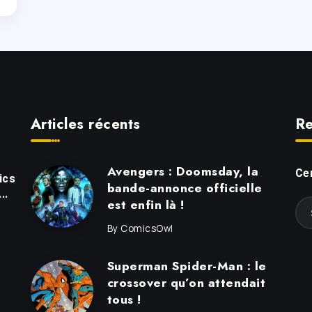
Articles récents
Re
Avengers : Doomsday, la
Cer
ics
bande-annonce officielle
..
est enfin là !
By
ComicsOwl
Superman Spider-Man : le
crossover qu’on attendait
tous !