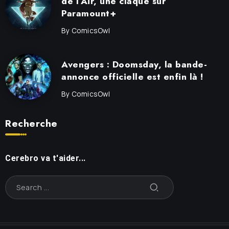
de l’Air, une claque sur
Paramount+
By
ComicsOwl
Avengers : Doomsday, la bande-
annonce officielle est enfin là !
By
ComicsOwl
Recherche
Cerebro va t'aider...