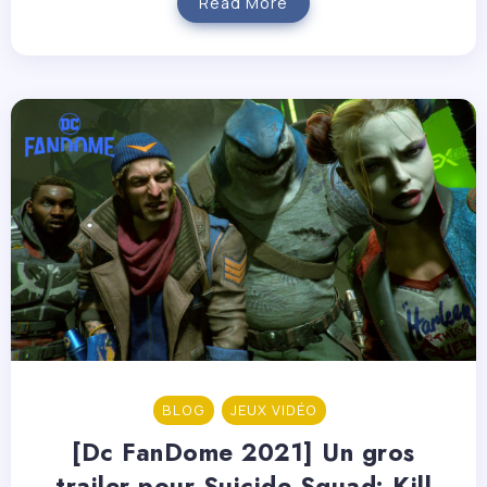
Read More
BLOG
JEUX VIDÉO
[Dc FanDome 2021] Un gros
trailer pour Suicide Squad: Kill