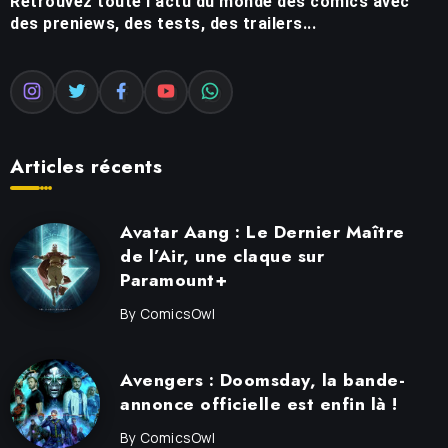
Retrouvez toute l'actu du monde des comics avec
des preniews, des tests, des trailers...
Articles récents
Avatar Aang : Le Dernier Maître
de l’Air, une claque sur
Paramount+
By
ComicsOwl
Avengers : Doomsday, la bande-
annonce officielle est enfin là !
By
ComicsOwl