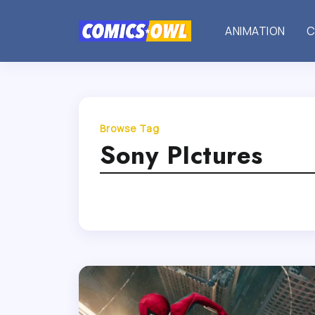
ANIMATION
C
Browse Tag
Sony PIctures