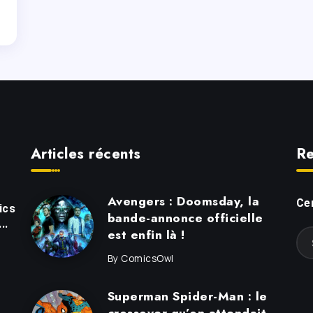
Articles récents
Re
Avengers : Doomsday, la
Cer
ics
bande-annonce officielle
..
est enfin là !
By
ComicsOwl
Superman Spider-Man : le