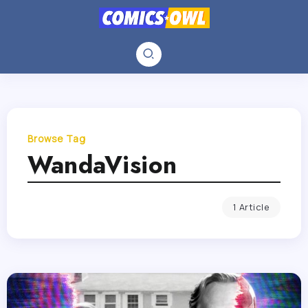
Browse Tag
WandaVision
1 Article