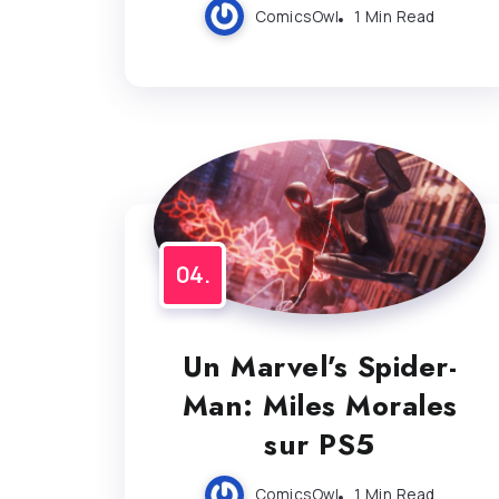
ComicsOwl
1 Min Read
Un Marvel’s Spider-
Man: Miles Morales
sur PS5
ComicsOwl
1 Min Read