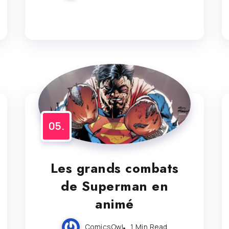
Les grands combats
de Superman en
animé
ComicsOwl
1 Min Read