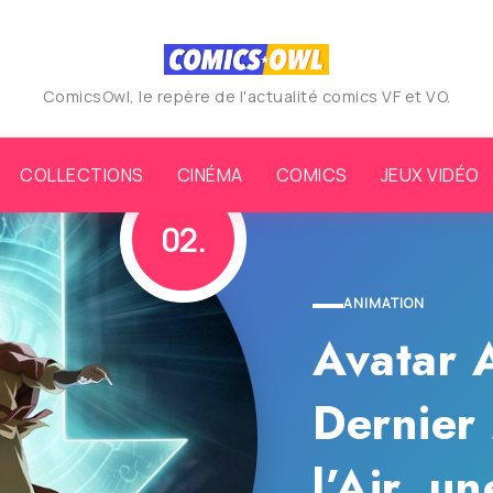
ComicsOwl, le repère de l'actualité comics VF et VO.
COLLECTIONS
CINÉMA
COMICS
JEUX VIDÉO
IMATION
atar Aang : Le
rnier Maître de
Air, une claque sur