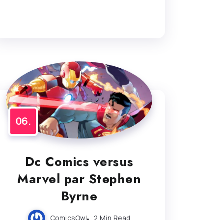
Dc Comics versus
Marvel par Stephen
Byrne
ComicsOwl
2 Min Read