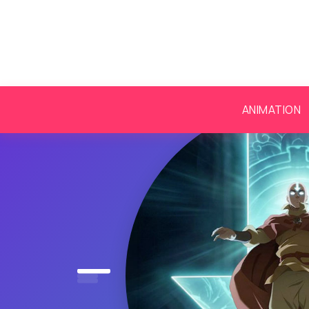
ANIMATION
AN
Av
De
l’