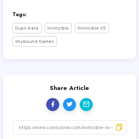
Tags:
Dupli-Kate
Invincible
Invincible VS
Skybound Games
Share Article