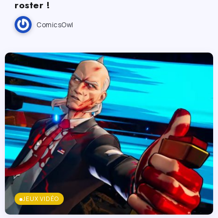
roster !
ComicsOwl
JEUX VIDÉO