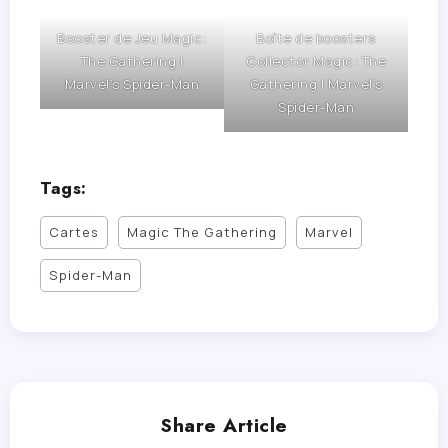
Booster de Jeu Magic:
Boîte de boosters
The Gathering |
Collector Magic: The
Marvel’s Spider-Man
Gathering | Marvel’s
Spider-Man
Tags:
Cartes
Magic The Gathering
Marvel
Spider-Man
Share Article