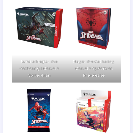
Bundle Magic: The
Magic The Gathering
Gathering | Marvel’s
Marvel’s SpiderMan
Spider-Man
Prerelease