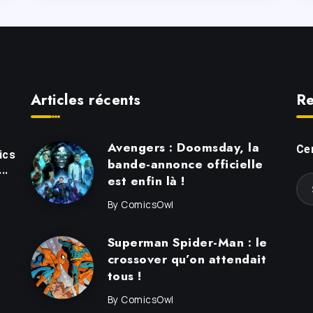
Articles récents
Re
Avengers : Doomsday, la
Cer
ics
bande-annonce officielle
..
est enfin là !
By
ComicsOwl
Superman Spider-Man : le
crossover qu’on attendait
tous !
By
ComicsOwl