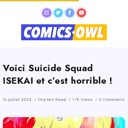
Voici Suicide Squad
ISEKAI et c’est horrible !
14 juillet 2023
One Min Read
1.7K Views
0 Comments