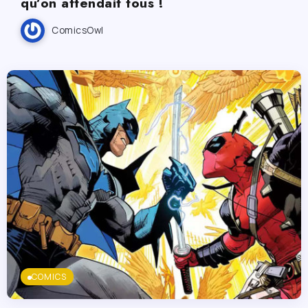
qu’on attendait tous !
ComicsOwl
COMICS