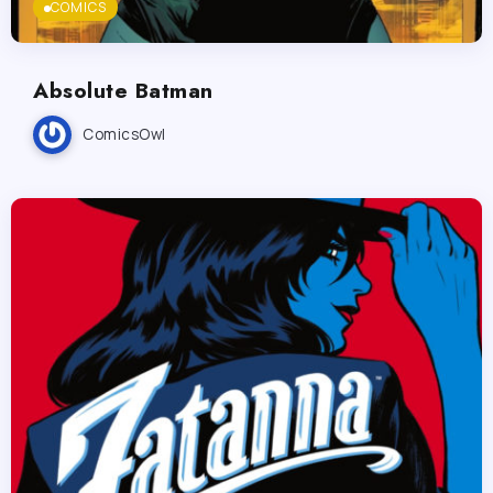
COMICS
Absolute Batman
ComicsOwl