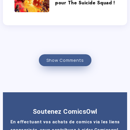
pour The Suicide Squad !
Show Comments
Soutenez ComicsOwl
En effectuant vos achats de comics via les liens
sponsorisés, vous contribuez à aider Comicsowl.