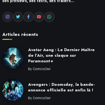
des preniews, des tests, des trailers...
Articles récents
Avatar Aang : Le Dernier Maître
de l’Air, une claque sur
Paramount+
By
ComicsOwl
Avengers : Doomsday, la bande-
annonce officielle est enfin là !
By
ComicsOwl