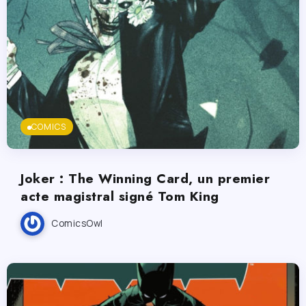
COMICS
Joker : The Winning Card, un premier
acte magistral signé Tom King
ComicsOwl