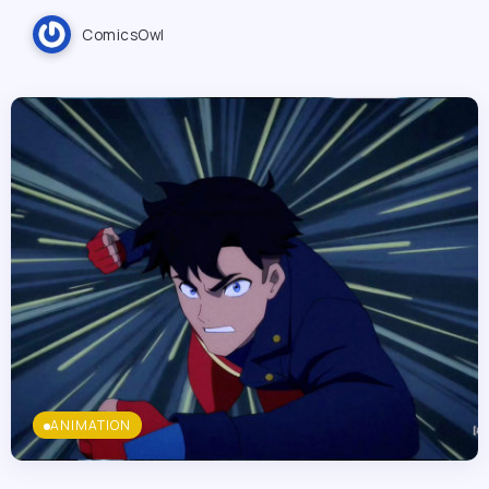
ComicsOwl
ANIMATION